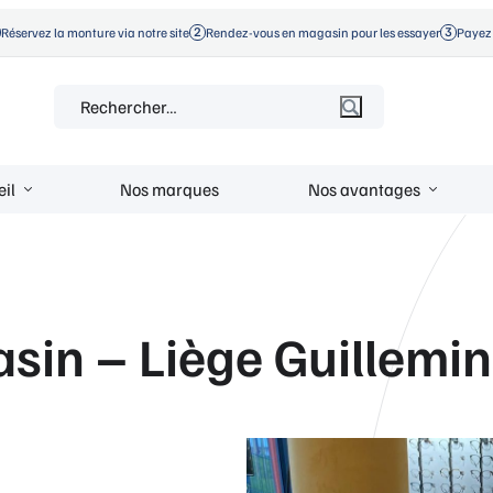
Réservez la monture via notre site
Rendez-vous en magasin pour les essayer
Payez 
Rechercher :
eil
Nos marques
Nos avantages
in – Liège Guillemin