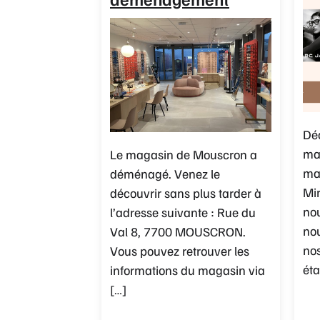
Dé
ma
Le magasin de Mouscron a
ma
déménagé. Venez le
Mir
découvrir sans plus tarder à
nou
l’adresse suivante : Rue du
no
Val 8, 7700 MOUSCRON.
nos
Vous pouvez retrouver les
éta
informations du magasin via
[…]