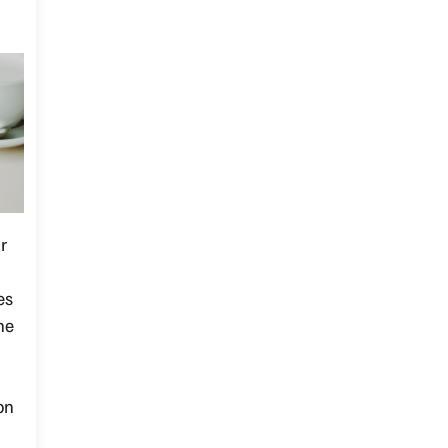
r
es
ne
on