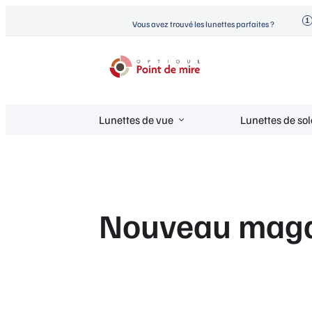
Aller
Vous avez trouvé les lunettes parfaites ?
au
contenu
Optique Point de Mire
Lunettes de vue et de soleil
Lunettes de vue
Lunettes de sol
Nouveau magas