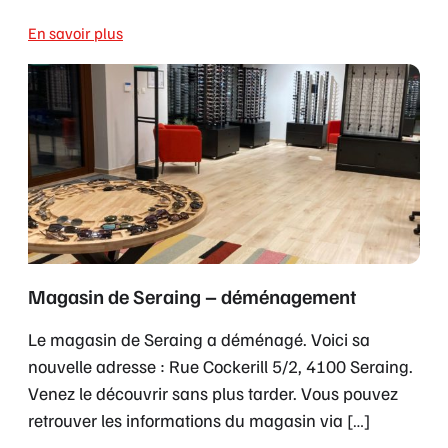
pas
notre
engagement.
Vous
offrir
des
conseils
de
Le
Magasin de Seraing – déménagement
qualité,
magasin
Le magasin de Seraing a déménagé. Voici sa
un
de
nouvelle adresse : Rue Cockerill 5/2, 4100 Seraing.
vaste
Seraing
Venez le découvrir sans plus tarder. Vous pouvez
choix
a
retrouver les informations du magasin via […]
et
déménagé.
l’expertise
Voici
En savoir plus
de
sa
professionnels
nouvelle