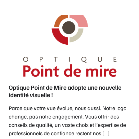
Parce
Optique Point de Mire adopte une nouvelle
identité visuelle !
que
votre
Parce que votre vue évolue, nous aussi. Notre logo
vue
change, pas notre engagement. Vous offrir des
évolue,
conseils de qualité, un vaste choix et l’expertise de
nous
professionnels de confiance restent nos […]
aussi.
Notre
En savoir plus
logo
change,