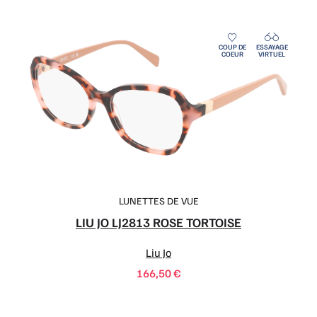
LUNETTES DE VUE
LIU JO LJ2813 ROSE TORTOISE
Liu Jo
166,50
€
COUP DE
ESSAYAGE
COEUR
VIRTUEL