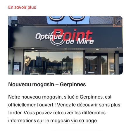
de
adresse
confiance
:
restent
Rue
nos
Cockerill
[…]
5/2,
4100
Seraing.
Venez
Notre
Nouveau magasin – Gerpinnes
le
nouveau
Notre nouveau magasin, situé à Gerpinnes, est
découvrir
magasin,
officiellement ouvert ! Venez le découvrir sans plus
sans
situé
tarder. Vous pouvez retrouver les différentes
plus
à
informations sur le magasin via sa page.
tarder.
Gerpinnes,
Vous
est
En savoir plus
pouvez
officiellement
retrouver
ouvert
Toutes les actualités
les
!