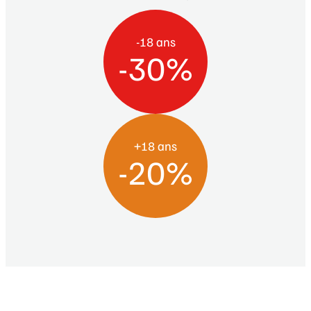
-18 ans
-30%
+18 ans
-20%