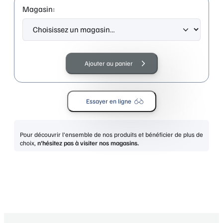
Magasin:
quantité
de
Ajouter au panier
TOMMY
HILFIGER
TH
Essayer en ligne
2279
BLUE
Pour découvrir l’ensemble de nos produits et bénéficier de plus de
choix,
n’hésitez pas à visiter nos magasins.