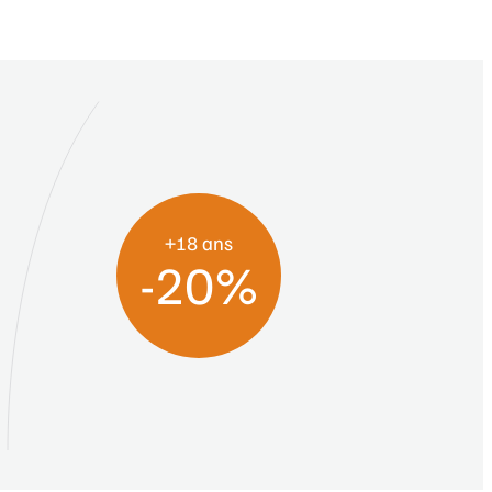
+18 ans
-20%