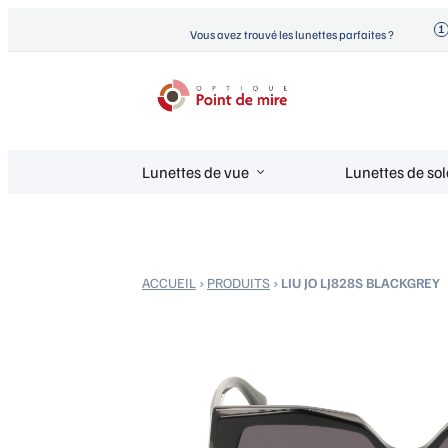
Aller
Vous avez trouvé les lunettes parfaites ?
au
contenu
Optique Point de Mire
Lunettes de vue et de soleil
Lunettes de vue
Lunettes de sol
ACCUEIL
›
PRODUITS
›
LIU JO LJ828S BLACKGREY