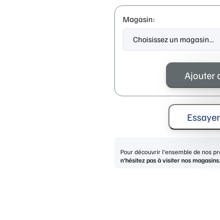
Magasin:
quantité
de
Ajouter 
LIU
JO
LJ828S
BLACKGREY
Essayer
Pour découvrir l’ensemble de nos pro
n’hésitez pas à visiter nos magasins