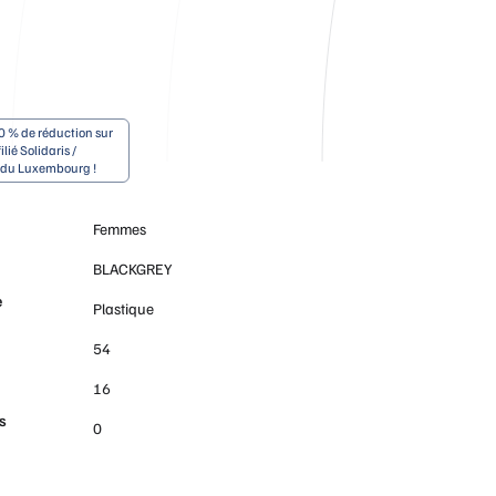
0 % de réduction sur
ilié Solidaris /
e du Luxembourg !
Femmes
BLACKGREY
e
Plastique
54
16
s
0