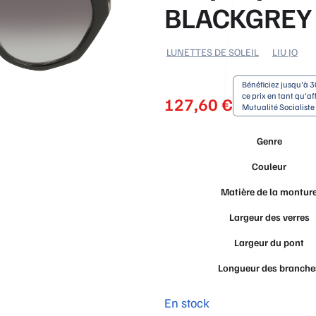
BLACKGREY
LUNETTES DE SOLEIL
LIU JO
Bénéficiez jusqu'à 3
ce prix en tant qu'aff
127,60
€
Mutualité Socialist
Genre
Couleur
Matière de la montur
Largeur des verres
Largeur du pont
Longueur des branche
En stock