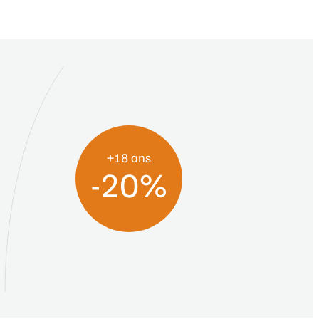
+18 ans
-20%