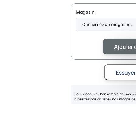
Magasin:
quantité
de
Ajouter 
LIU
JO
LJ827S
BLONDE
Essayer
TORTOISE
Pour découvrir l’ensemble de nos pro
n’hésitez pas à visiter nos magasins