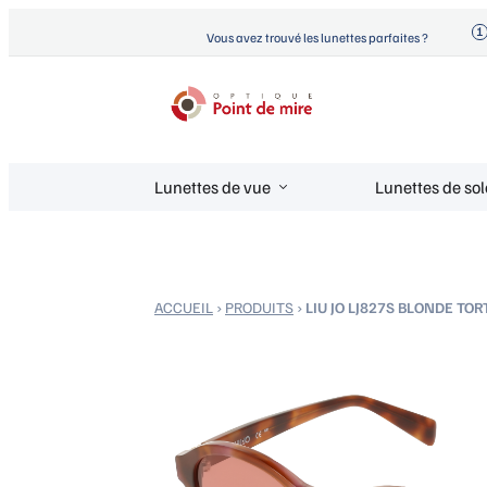
Aller
Vous avez trouvé les lunettes parfaites ?
au
contenu
Optique Point de Mire
Lunettes de vue et de soleil
Lunettes de vue
Lunettes de sol
ACCUEIL
›
PRODUITS
›
LIU JO LJ827S BLONDE TOR