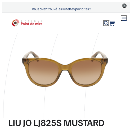
Aller
Vous avez trouvé les lunettes parfaites ?
au
contenu
ACCUEIL
›
PRODUITS
›
LIU JO LJ825S MUSTARD
Optique Point de Mire
Lunettes de vue et de soleil
LIU JO LJ825S MUSTARD