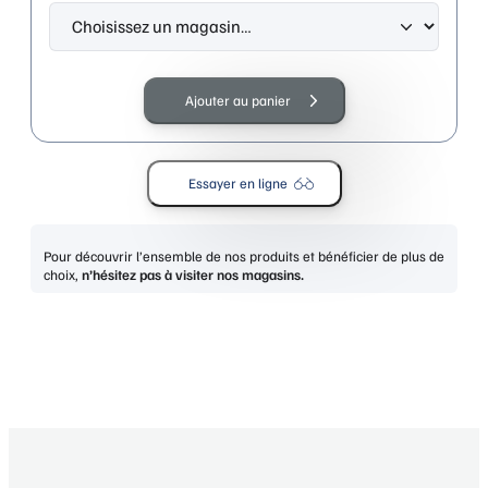
quantité
de
Ajouter au panier
LIU
JO
LJ825S
Essayer en ligne
MUSTARD
Pour découvrir l’ensemble de nos produits et bénéficier de plus de
choix,
n’hésitez pas à visiter nos magasins.