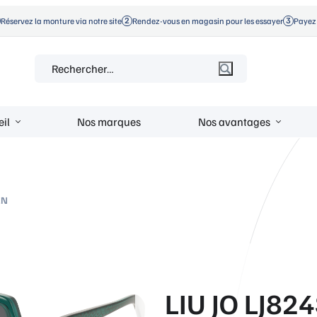
Réservez la monture via notre site
Rendez-vous en magasin pour les essayer
Payez 
Rechercher :
eil
Nos marques
Nos avantages
EN
LIU JO LJ82