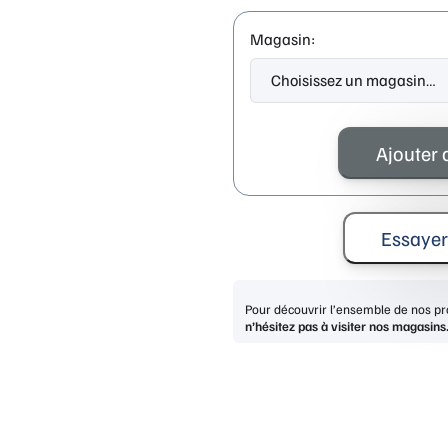
Magasin:
quantité
de
Ajouter 
LIU
JO
LJ824S
FOREST
Essayer
GREEN
Pour découvrir l’ensemble de nos pro
n’hésitez pas à visiter nos magasins