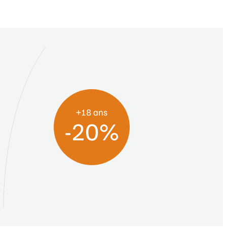
+18 ans
-20%