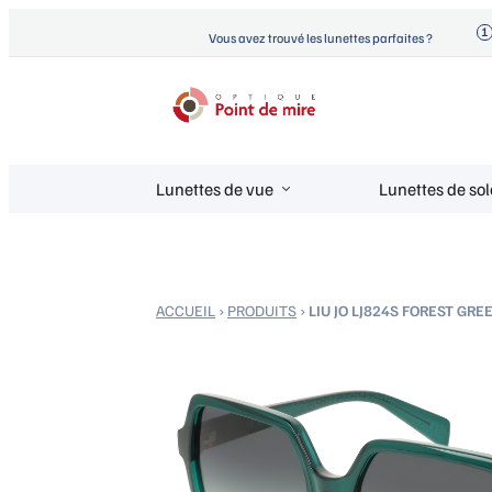
Aller
Vous avez trouvé les lunettes parfaites ?
au
contenu
Optique Point de Mire
Lunettes de vue et de soleil
Lunettes de vue
Lunettes de sol
ACCUEIL
›
PRODUITS
›
LIU JO LJ824S FOREST GRE