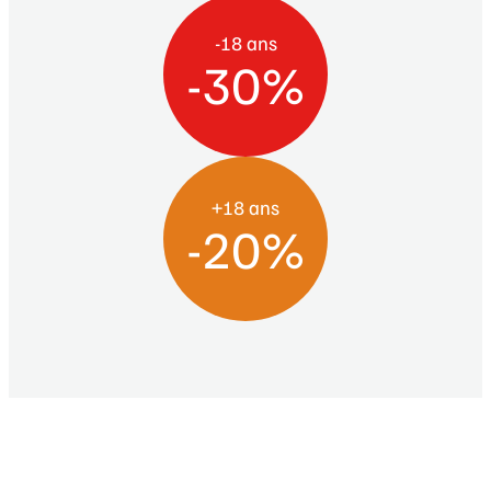
-18 ans
-30%
+18 ans
-20%