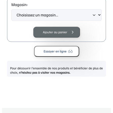
Magasin:
quantité
de
Ajouter au panier
LIU
JO
LJ808S
Essayer en ligne
BLACK
MONOCOLOR
Pour découvrir l’ensemble de nos produits et bénéficier de plus de
choix,
n’hésitez pas à visiter nos magasins.