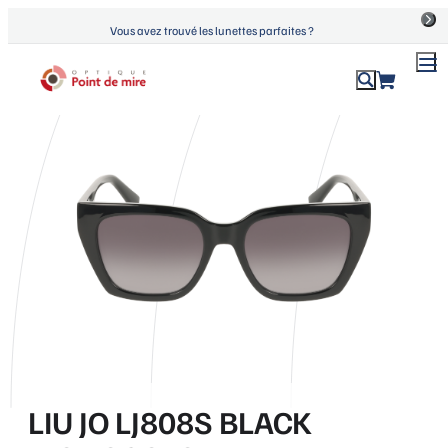
Aller
Vous avez trouvé les lunettes parfaites ?
au
contenu
ACCUEIL
›
PRODUITS
›
LIU JO LJ808S BLACK MONOCOLOR
Optique Point de Mire
Lunettes de vue et de soleil
LIU JO LJ808S BLACK