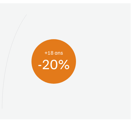
+18 ans
-20%