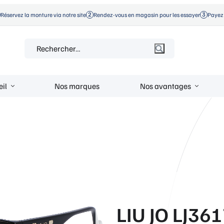
Réservez la monture via notre site
Rendez-vous en magasin pour les essayer
Payez 
Rechercher :
eil
Nos marques
Nos avantages
LIU JO LJ36