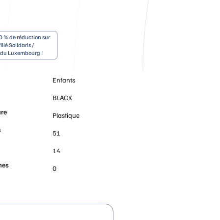
0 % de réduction sur
ilié Solidaris /
e du Luxembourg !
Enfants
BLACK
ure
Plastique
s
51
14
hes
0