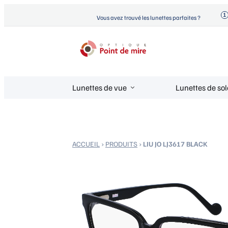
Aller
Vous avez trouvé les lunettes parfaites ?
au
contenu
Optique Point de Mire
Lunettes de vue et de soleil
Lunettes de vue
Lunettes de sol
ACCUEIL
›
PRODUITS
›
LIU JO LJ3617 BLACK