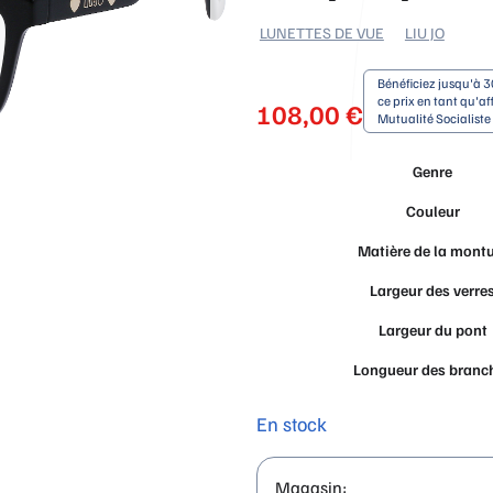
LUNETTES DE VUE
LIU JO
Bénéficiez jusqu'à 3
ce prix en tant qu'aff
108,00
€
Mutualité Socialist
Genre
Couleur
Matière de la mont
Largeur des verre
Largeur du pont
Longueur des branc
En stock
Magasin: