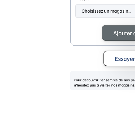
quantité
de
Ajouter 
LIU
JO
LJ3617
BLACK
Essayer
Pour découvrir l’ensemble de nos pro
n’hésitez pas à visiter nos magasins