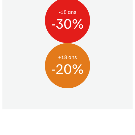
-18 ans
-30%
+18 ans
-20%