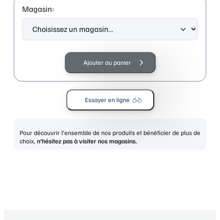
Magasin:
quantité
de
Ajouter au panier
LIU
JO
LJ2772R
Essayer en ligne
BLONDE
TORTOISE
Pour découvrir l’ensemble de nos produits et bénéficier de plus de
choix,
n’hésitez pas à visiter nos magasins.