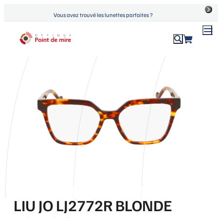
Aller
Vous avez trouvé les lunettes parfaites ?
au
contenu
ACCUEIL
›
PRODUITS
›
LIU JO LJ2772R BLONDE TORTOISE
Optique Point de Mire
Lunettes de vue et de soleil
LIU JO LJ2772R BLONDE