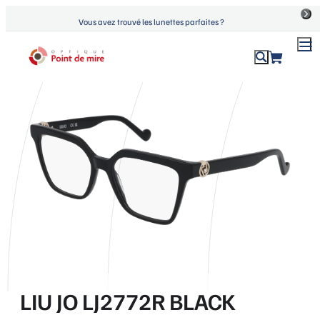
Aller
Vous avez trouvé les lunettes parfaites ?
au
contenu
ACCUEIL
›
PRODUITS
›
LIU JO LJ2772R BLACK
Optique Point de Mire
Lunettes de vue et de soleil
LIU JO LJ2772R BLACK