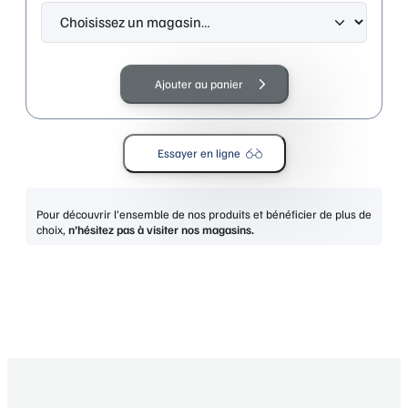
quantité
de
Ajouter au panier
LIU
JO
LJ2772R
Essayer en ligne
BLACK
Pour découvrir l’ensemble de nos produits et bénéficier de plus de
choix,
n’hésitez pas à visiter nos magasins.