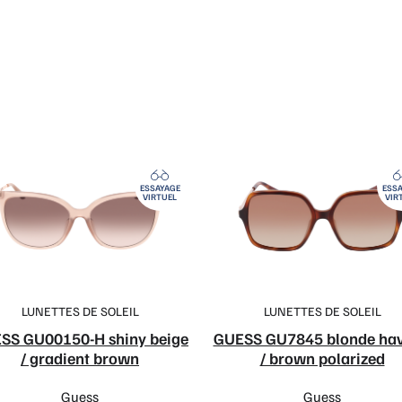
ESSAYAGE
ESSA
VIRTUEL
VIR
LUNETTES DE SOLEIL
LUNETTES DE SOLEIL
SS GU00150-H shiny beige
GUESS GU7845 blonde ha
/ gradient brown
/ brown polarized
Guess
Guess