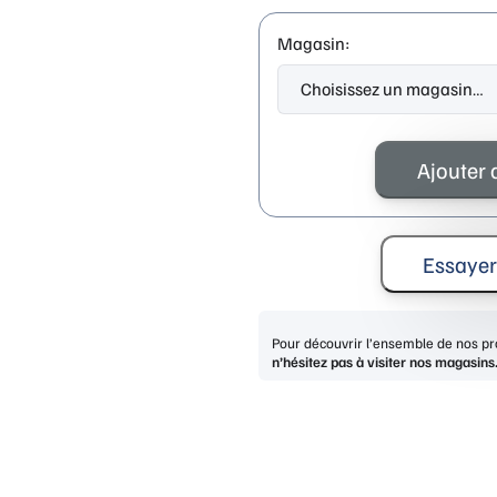
Magasin:
quantité
de
Ajouter 
LIU
JO
LJ163S
LIGHT
Essayer
GOLD
Pour découvrir l’ensemble de nos pro
n’hésitez pas à visiter nos magasins