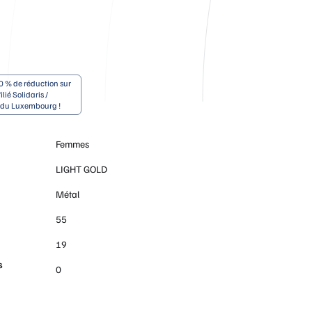
0 % de réduction sur
ilié Solidaris /
e du Luxembourg !
Femmes
LIGHT GOLD
e
Métal
55
19
s
0