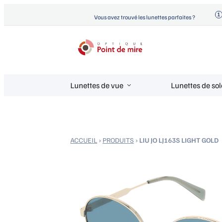
Aller
Vous avez trouvé les lunettes parfaites ?
au
contenu
Optique Point de Mire
Lunettes de vue et de soleil
Lunettes de vue
Lunettes de sol
ACCUEIL
›
PRODUITS
›
LIU JO LJ163S LIGHT GOLD