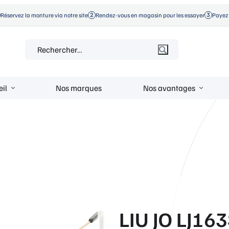
Réservez la monture via notre site
Rendez-vous en magasin pour les essayer
Payez 
Rechercher :
eil
Nos marques
Nos avantages
LIU JO LJ16