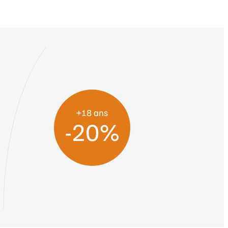
+18 ans
-20%