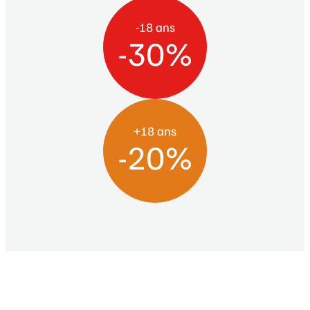
-18 ans
-30%
+18 ans
-20%