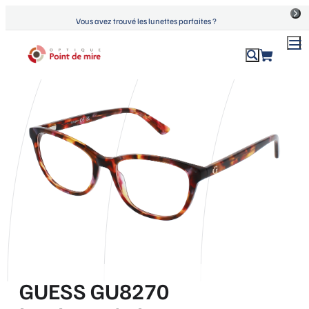
Aller
Vous avez trouvé les lunettes parfaites ?
au
contenu
ACCUEIL
›
PRODUITS
›
GUESS GU8270 BORDEAUX/OTHER
Optique Point de Mire
Lunettes de vue et de soleil
GUESS GU8270