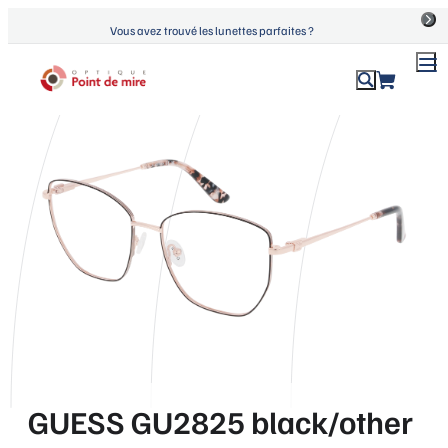
Aller
Vous avez trouvé les lunettes parfaites ?
au
contenu
ACCUEIL
›
PRODUITS
›
GUESS GU2825 BLACK/OTHER
Optique Point de Mire
Lunettes de vue et de soleil
GUESS GU2825 black/other