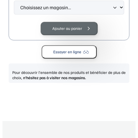
quantité
de
Ajouter au panier
GUESS
GU2824
shiny
Essayer en ligne
black
Pour découvrir l’ensemble de nos produits et bénéficier de plus de
choix,
n’hésitez pas à visiter nos magasins.