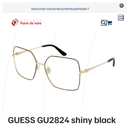
Aller
Vous avez trouvé les lunettes parfaites ?
au
contenu
ACCUEIL
›
PRODUITS
›
GUESS GU2824 SHINY BLACK
Optique Point de Mire
Lunettes de vue et de soleil
GUESS GU2824 shiny black