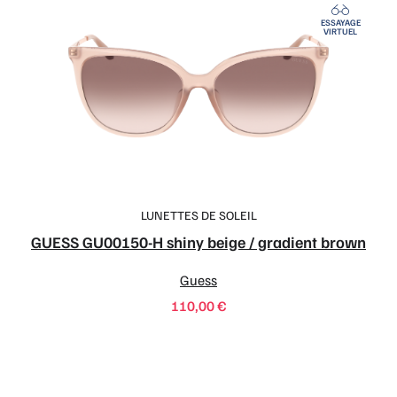
ESSAYAGE
VIRTUEL
LUNETTES DE SOLEIL
GUESS GU00150-H shiny beige / gradient brown
Guess
110,00
€