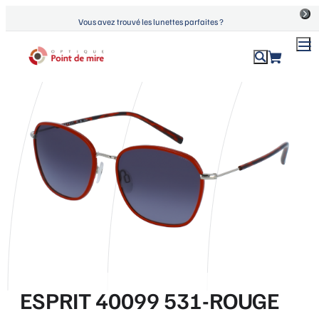
Aller
Vous avez trouvé les lunettes parfaites ?
au
contenu
ACCUEIL
›
PRODUITS
›
ESPRIT 40099 531-ROUGE
Optique Point de Mire
Lunettes de vue et de soleil
ESPRIT 40099 531-ROUGE