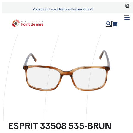
Aller
Vous avez trouvé les lunettes parfaites ?
au
contenu
ACCUEIL
›
PRODUITS
›
ESPRIT 33508 535-BRUN
Optique Point de Mire
Lunettes de vue et de soleil
ESPRIT 33508 535-BRUN