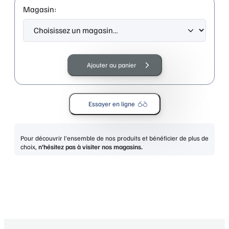
Magasin:
quantité
de
Ajouter au panier
ESPRIT
17524
526-
Essayer en ligne
BLEU
GRIS
Pour découvrir l’ensemble de nos produits et bénéficier de plus de
choix,
n’hésitez pas à visiter nos magasins.