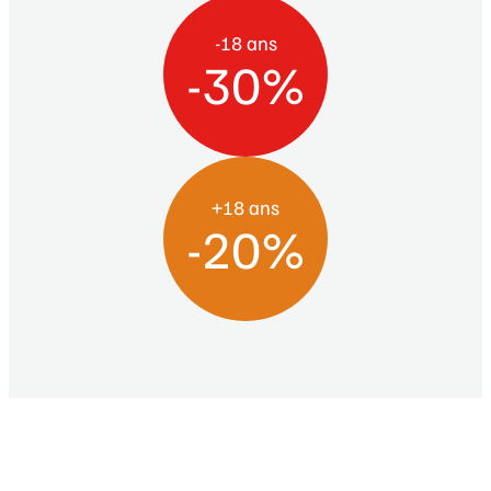
-18 ans
-30%
+18 ans
-20%