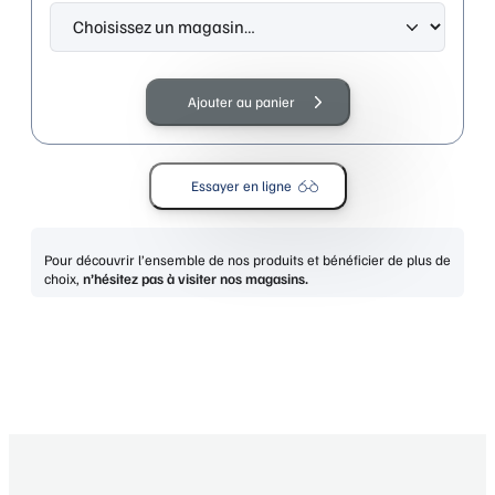
quantité
de
Ajouter au panier
ELLE
31573
RE-
Essayer en ligne
ROUGE
Pour découvrir l’ensemble de nos produits et bénéficier de plus de
choix,
n’hésitez pas à visiter nos magasins.