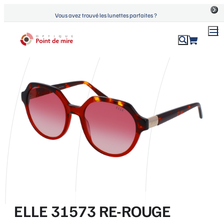
Aller
Vous avez trouvé les lunettes parfaites ?
au
contenu
ACCUEIL
›
PRODUITS
›
ELLE 31573 RE-ROUGE
Optique Point de Mire
Lunettes de vue et de soleil
ELLE 31573 RE-ROUGE