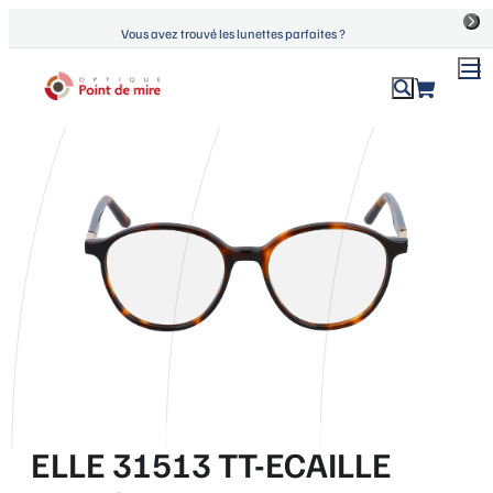
Aller
Vous avez trouvé les lunettes parfaites ?
au
contenu
ACCUEIL
›
PRODUITS
›
ELLE 31513 TT-ECAILLE ANTIQUE
Optique Point de Mire
Lunettes de vue et de soleil
ELLE 31513 TT-ECAILLE