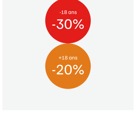
-18 ans
-30%
+18 ans
-20%