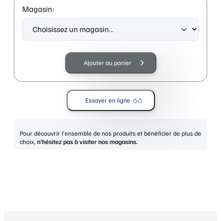
Magasin:
quantité
de
Ajouter au panier
ELLE
31513
TT-
Essayer en ligne
ECAILLE
ANTIQUE
Pour découvrir l’ensemble de nos produits et bénéficier de plus de
choix,
n’hésitez pas à visiter nos magasins.