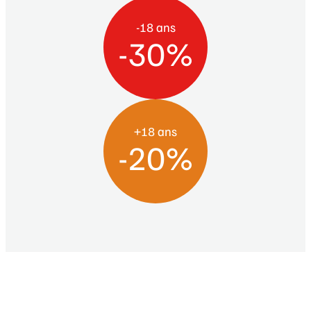
-18 ans
-30%
+18 ans
-20%