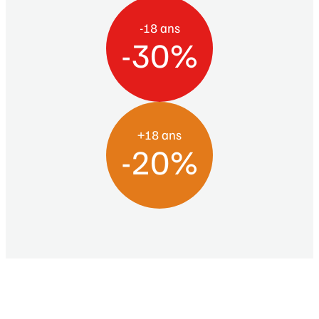
-18 ans
-30%
+18 ans
-20%