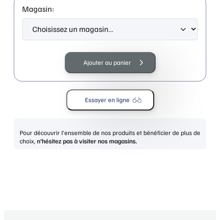
Magasin:
quantité
de
Ajouter au panier
CALVIN
KLEIN
CK26106ST
Essayer en ligne
LIGHT
GOLD
Pour découvrir l’ensemble de nos produits et bénéficier de plus de
choix,
n’hésitez pas à visiter nos magasins.