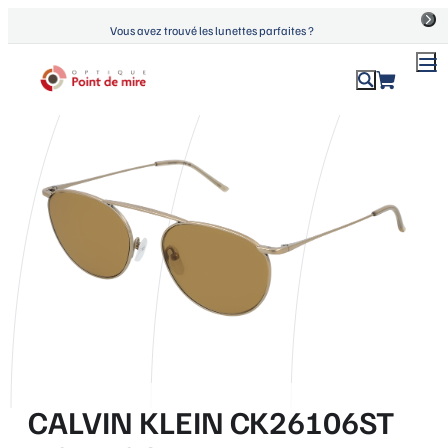
Aller
Vous avez trouvé les lunettes parfaites ?
au
contenu
ACCUEIL
›
PRODUITS
›
CALVIN KLEIN CK26106ST LIGHT GOLD
Optique Point de Mire
Lunettes de vue et de soleil
CALVIN KLEIN CK26106ST