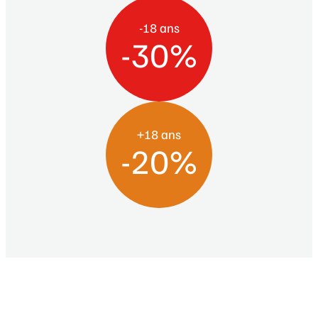
-18 ans
-30%
+18 ans
-20%