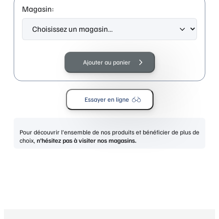
Magasin:
quantité
de
Ajouter au panier
CALVIN
KLEIN
CK19573
Essayer en ligne
CRYSTAL
BLUE
Pour découvrir l’ensemble de nos produits et bénéficier de plus de
choix,
n’hésitez pas à visiter nos magasins.