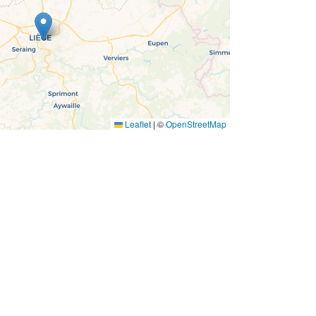
Leaflet
|
©
OpenStreetMap