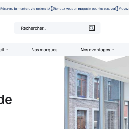
Réservez la monture via notre site
Rendez-vous en magasin pour les essayer
Payez 
Rechercher :
eil
Nos marques
Nos avantages
de