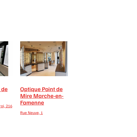
 de
Optique Point de
Mire Marche-en-
Famenne
oi, 216
Rue Neuve, 1