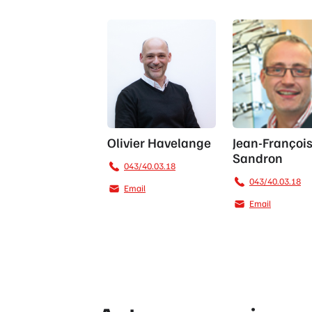
Olivier
Jean-
Olivier Havelange
Jean-Françoi
Havelange
François
Sandron
Sandron
043/40.03.18
043/40.03.18
Email
Email