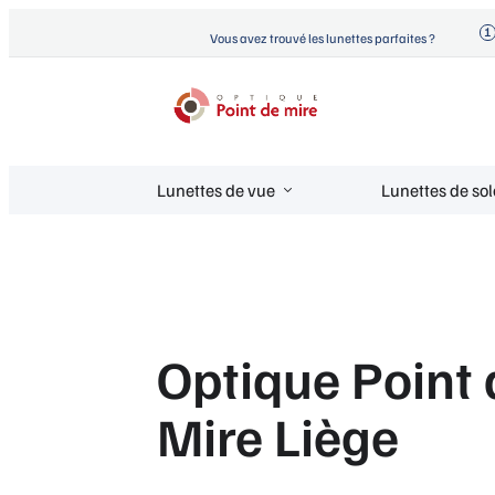
Aller
Vous avez trouvé les lunettes parfaites ?
au
contenu
Optique Point de Mire
Lunettes de vue et de soleil
Lunettes de vue
Lunettes de sol
Optique Point 
Mire Liège